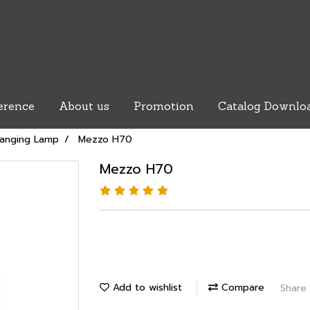
erence
About us
Promotion
Catalog Downlo
anging Lamp
Mezzo H70
Mezzo H70
Add to wishlist
Compare
Share