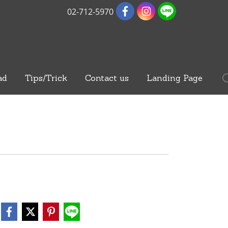
02-712-5970
ad
Tips/Trick
Contact us
Landing Page