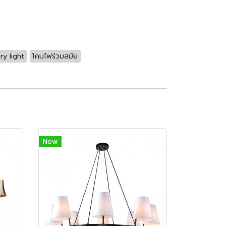
y light
โคมไฟร่วมสมัย
New