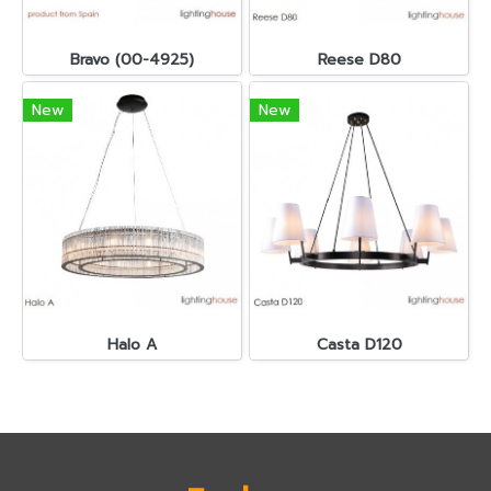
Bravo (00-4925)
Reese D80
New
New
Halo A
Casta D120