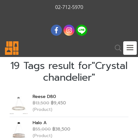
02-712-5970
19 Tags result for"Crystal
chandelier"
Reese D80
฿13,500
฿9,450
(Product)
Halo A
฿55,000
฿38,500
(Product)