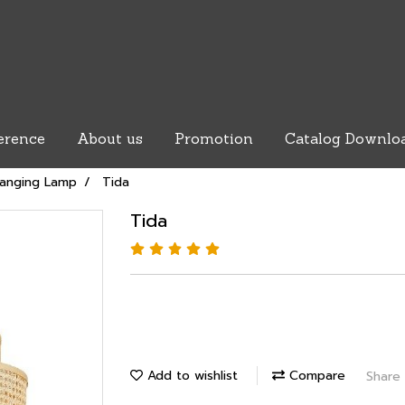
erence
About us
Promotion
Catalog Downlo
anging Lamp
Tida
Tida
Add to wishlist
Compare
Share