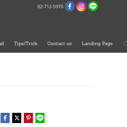
02-712-5970
ad
Tips/Trick
Contact us
Landing Page