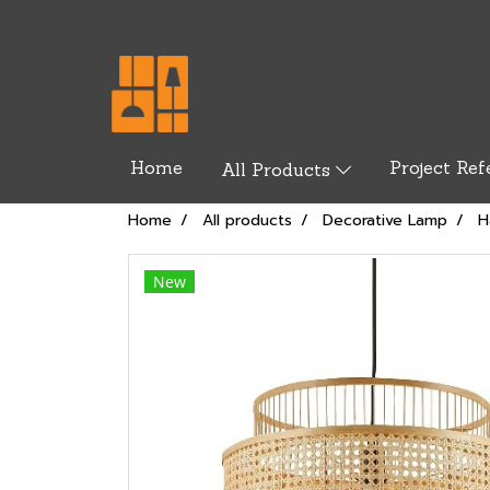
Home
Project Ref
All Products
Home
All products
Decorative Lamp
H
New