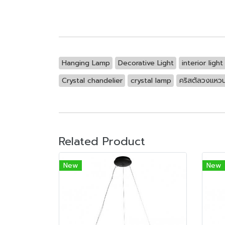
Hanging Lamp
Decorative Light
interior light
Crystal chandelier
crystal lamp
คริสตัลวงแหว
Related Product
New
New