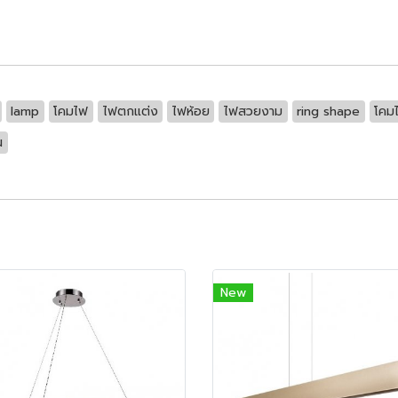
lamp
โคมไฟ
ไฟตกแต่ง
ไฟห้อย
ไฟสวยงาม
ring shape
โคม
น
New