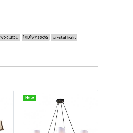
ไฟวงแหวน
โคมไฟคริสตัล
crystal light
New