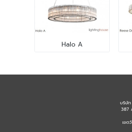
Halo A
บริษัท
387 /
เขตว