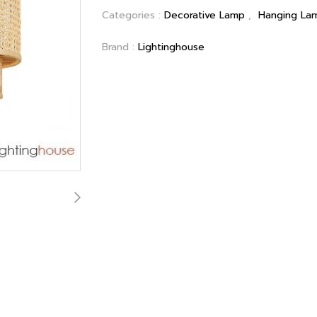
Categories :
Decorative Lamp
,
Hanging La
Brand :
Lightinghouse