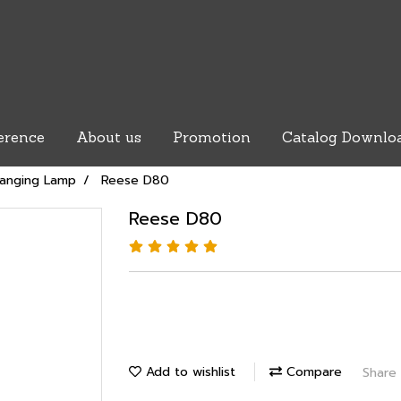
erence
About us
Promotion
Catalog Downlo
anging Lamp
Reese D80
Reese D80
Add to wishlist
Compare
Share