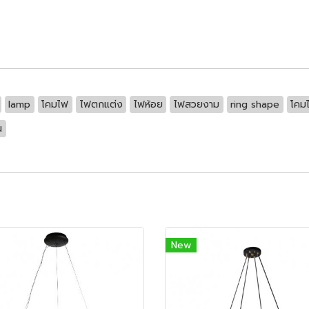
lamp
โคมไฟ
ไฟตกแต่ง
ไฟห้อย
ไฟสวยงาม
ring shape
โคม
น
New