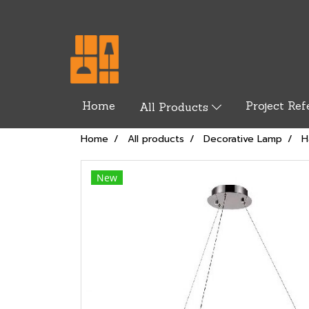
Home
Project Ref
All Products
Home
All products
Decorative Lamp
H
New