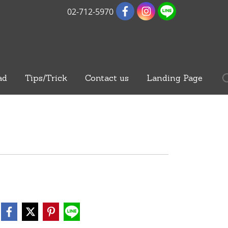
02-712-5970
ad
Tips/Trick
Contact us
Landing Page