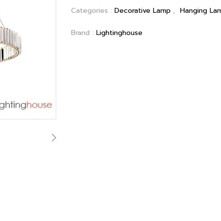
Categories :
Decorative Lamp
,
Hanging La
Brand :
Lightinghouse