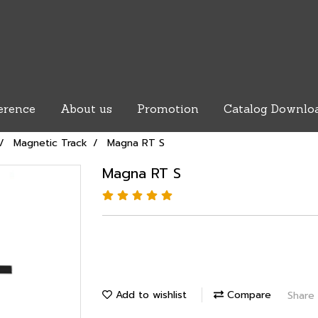
erence
About us
Promotion
Catalog Downlo
Magnetic Track
Magna RT S
Magna RT S
Add to wishlist
Compare
Share