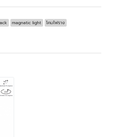
rack
magnatic light
โคมไฟราง