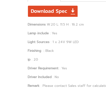
Dimensions
W:20 L: 11.5 H : 16.2 cm
Lamp include
: Yes
Light Sources
: 1 x 24V 9W LED
Finishing :
Black
ip
: 20
Driver Requirement
: Yes
Driver Included
: No
Remark
: Please contact Sales staff for calcula