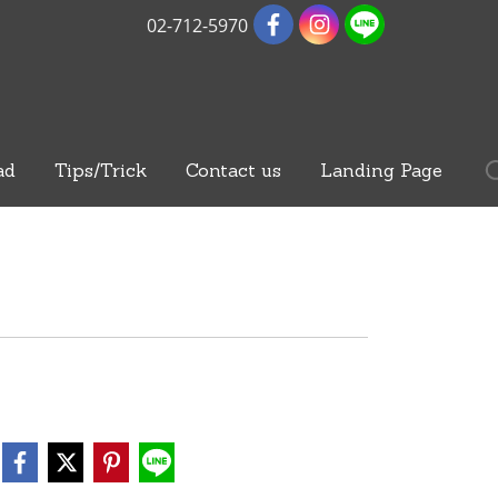
02-712-5970
ad
Tips/Trick
Contact us
Landing Page