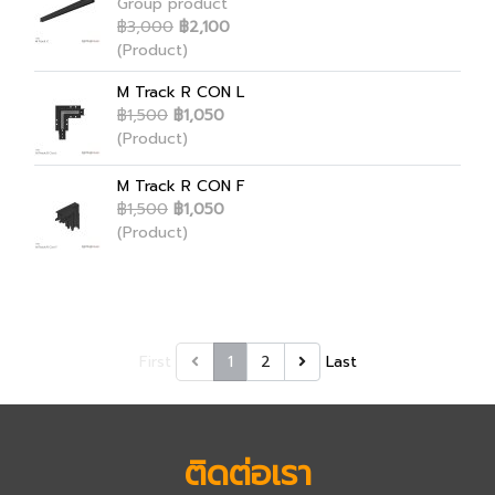
Group product
฿3,000
฿2,100
(Product)
M Track R CON L
฿1,500
฿1,050
(Product)
M Track R CON F
฿1,500
฿1,050
(Product)
First
1
2
Last
ติดต่อเรา