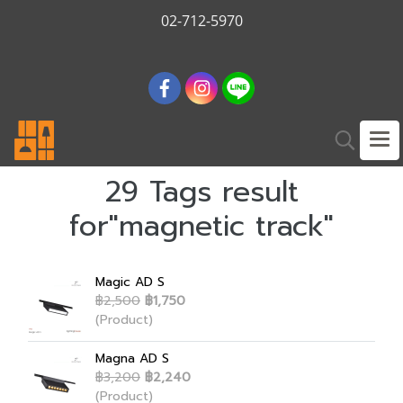
02-712-5970
29 Tags result
for"magnetic track"
Magic AD S
฿2,500
฿1,750
(Product)
Magna AD S
฿3,200
฿2,240
(Product)