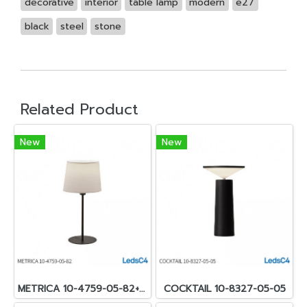
decorative
interior
table lamp
modern
e27
black
steel
stone
Related Product
New
New
METRICA 10-4759-05-82+PAN-161-T008
COCKTAIL 10-8327-05-05