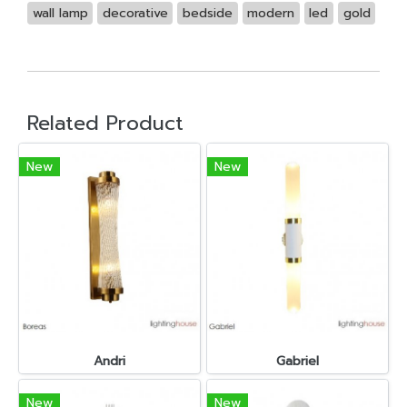
wall lamp
decorative
bedside
modern
led
gold
Related Product
New
New
Andri
Gabriel
New
New