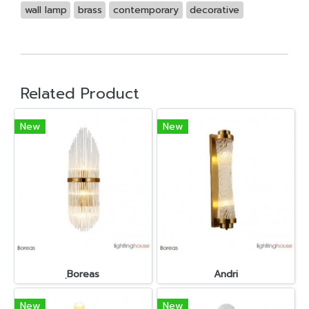
wall lamp
brass
contemporary
decorative
Related Product
New
New
ฺBoreas
Andri
New
New