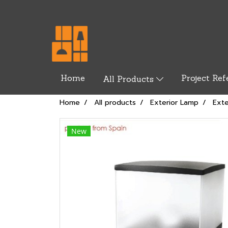
Home
Project Ref
All Products
Home
All products
Exterior Lamp
Exte
New