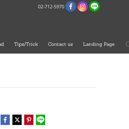
02-712-5970
ad
Tips/Trick
Contact us
Landing Page