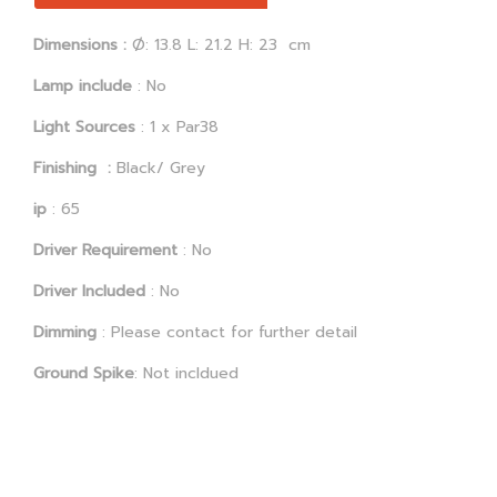
Dimensions :
Ø: 13.8 L: 21.2 H: 23 cm
Lamp include
: No
Light Sources
: 1 x Par38
Finishing :
Black/ Grey
ip
: 65
Driver Requirement
: No
Driver Included
: No
Dimming
: Please contact for further detail
Ground Spike
: Not incldued