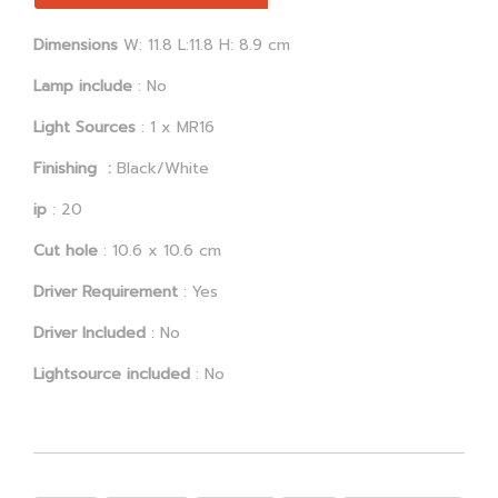
Dimensions
W: 11.8 L:11.8 H: 8.9 cm
Lamp include
: No
Light Sources
: 1 x MR16
Finishing :
Black/White
ip
: 20
Cut hole
: 10.6 x 10.6 cm
Driver Requirement
: Yes
Driver Included
: No
Lightsource included
: No