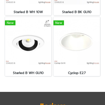
Starled B WH 10W
Starled B BK GU10
New
New
Starled B WH GU10
Cyclop E27