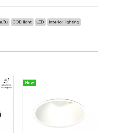
ายใน
COB light
LED
interior lighting
New