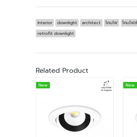
Interior
downlight
architect
โคมไฟ
โคมไฟส
retrofit downlight
Related Product
New
New