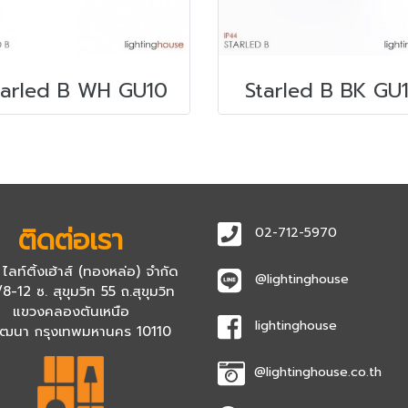
tarled B WH GU10
Starled B BK GU
ติดต่อเรา
02-712-5970
 ไลท์ติ้งเฮ้าส์ (ทองหล่อ) จำกัด
@lightinghouse
8-12 ซ. สุขุมวิท 55 ถ.สุขุมวิท
แขวงคลองตันเหนือ
lightinghouse
ัฒนา กรุงเทพมหานคร 10110
@lightinghouse.co.th