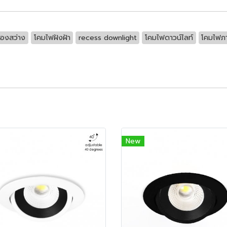
่องสว่าง
โคมไฟฝังฝ้า
recess downlight
โคมไฟดาวน์ไลท์
โคมไฟภ
New