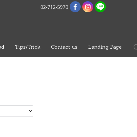
02-712-5970
ad
Tips/Trick
Contact us
Landing Page