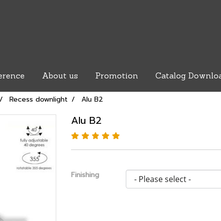
erence
About us
Promotion
Catalog Downlo
Recess downlight
Alu B2
Alu B2
Finishing