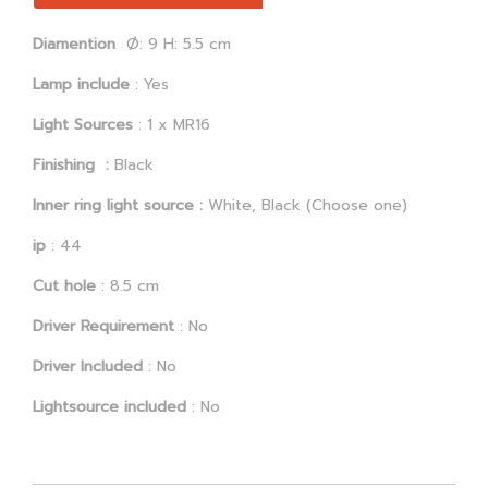
Diamention
Ø: 9 H: 5.5 cm
Lamp include
: Yes
Light Sources
: 1 x MR16
Finishing :
Black
Inner ring light source
:
White, Black (Choose one)
ip
: 44
Cut hole
: 8.5 cm
Driver Requirement
: No
Driver Included
: No
Lightsource included
: No