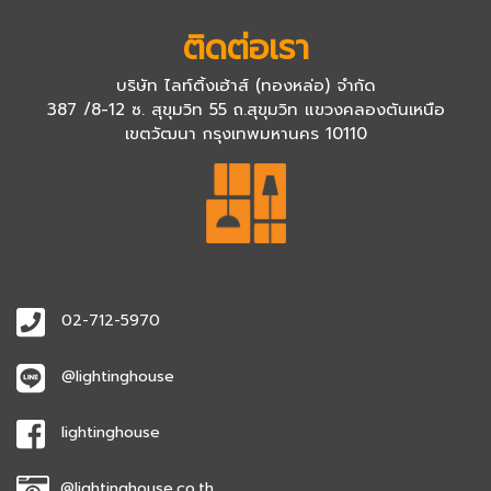
ติดต่อเรา
บริษัท ไลท์ติ้งเฮ้าส์ (ทองหล่อ) จำกัด
387 /8-12 ซ. สุขุมวิท 55 ถ.สุขุมวิท แขวงคลองตันเหนือ
เขตวัฒนา กรุงเทพมหานคร 10110
02-712-5970
@lightinghouse
lightinghouse
@lightinghouse.co.th