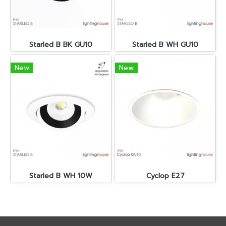
Starled B BK GU10
Starled B WH GU10
New
New
Starled B WH 10W
Cyclop E27