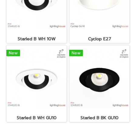
Starled B WH 10W
Cyclop E27
New
New
Starled B WH GU10
Starled B BK GU10