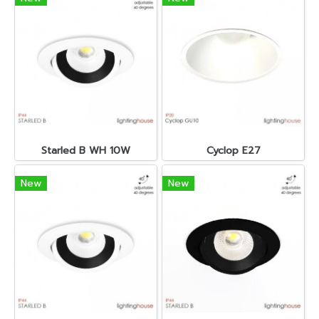
Starled B WH 10W
Cyclop E27
New
New