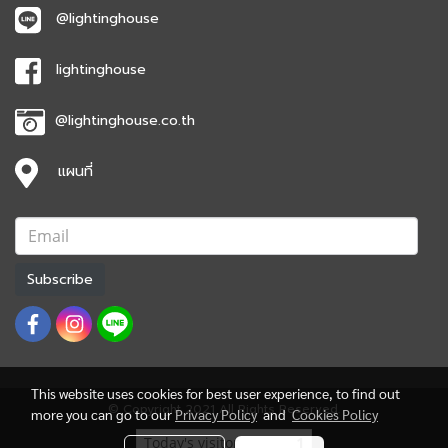
@lightinghouse
lightinghouse
@lightinghouse.co.th
แผนที่
Subscribe
This website uses cookies for best user experience, to find out
© Copyright 2021 All Rights Reserved.
more you can go to our
Privacy Policy
and
Cookies Policy
Today's visitor
1