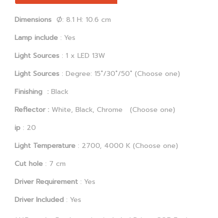
Dimensions
Ø: 8.1 H: 10.6 cm
Lamp include
: Yes
Light Sources
: 1 x LED 13W
Light Sources
: Degree: 15˚/30˚/50˚ (Choose one)
Finishing :
Black
Reflector
:
White, Black, Chrome (Choose one)
ip
: 20
Light Temperature
: 2700, 4000 K (Choose one)
Cut hole
: 7 cm
Driver Requirement
: Yes
Driver Included
: Yes