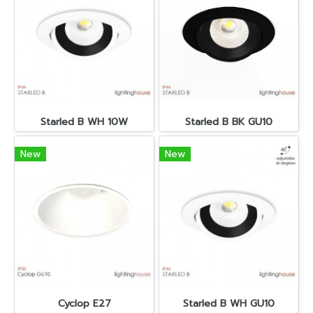
Starled B WH 10W
Starled B BK GU10
New
New
Cyclop E27
Starled B WH GU10