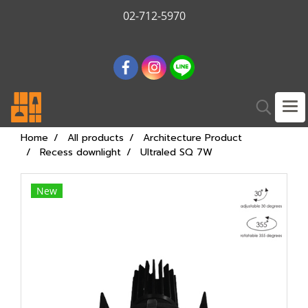
02-712-5970
Home
All products
Architecture Product
Recess downlight
Ultraled SQ 7W
New