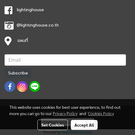
lightinghouse
@lightinghouse.co.th
แผนที่
Subscribe
This website uses cookies for best user experience, to find out
© Copyright 2021 All Rights Reserved.
more you can go to our
Privacy Policy
and
Cookies Policy
Today's visitor
1,804
Set Cookies
Accept All
Powered by
MakeWebEasy.com