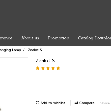
erence
About us
Promotion
Catalog Downlo
anging Lamp
Zealot S
Zealot S
Add to wishlist
Compare
Share