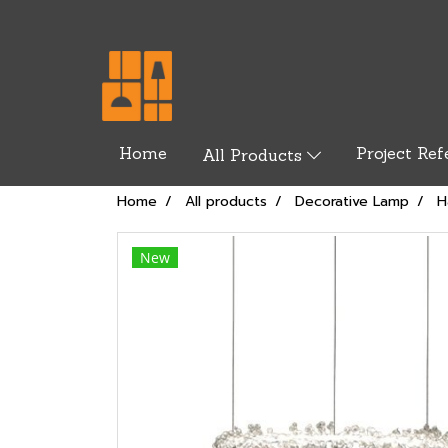
Home
Project Ref
All Products
Home
All products
Decorative Lamp
H
New