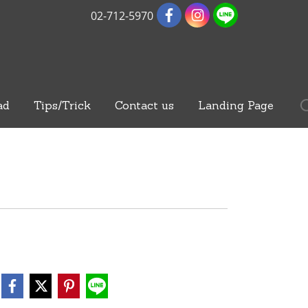
02-712-5970
ad
Tips/Trick
Contact us
Landing Page