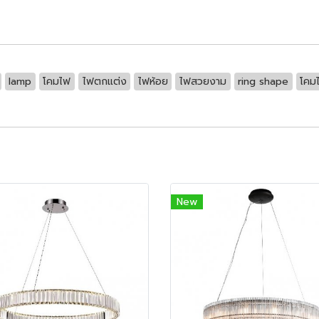
lamp
โคมไฟ
ไฟตกแต่ง
ไฟห้อย
ไฟสวยงาม
ring shape
โคม
New