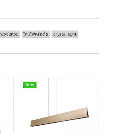
ไฟวงแหวน
โคมไฟคริสตัล
crystal light
New