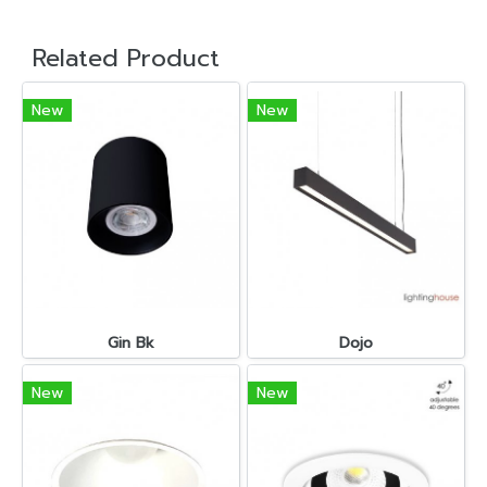
Related Product
New
New
Gin Bk
Dojo
New
New