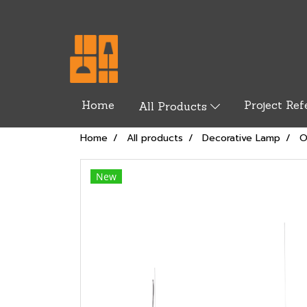
Home
Project Ref
All Products
Home
All products
Decorative Lamp
O
New