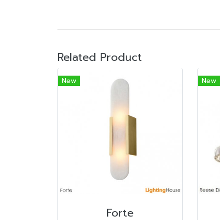
Related Product
New
New
Forte