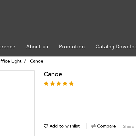
erence
About us
Promotion
Catalog Downlo
ffice Light
Canoe
Canoe
Add to wishlist
Compare
Share