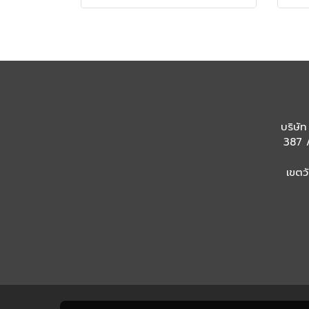
บริษัท
387 /
เขตว