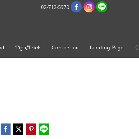
02-712-5970
ad
Tips/Trick
Contact us
Landing Page