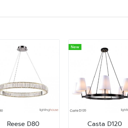
New
Reese D80
Casta D120