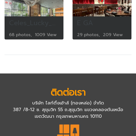
Celes_Lucky_Living
E GA
68 photos, 1009 View
29 photos, 209 View
ติดต่อเรา
บริษัท ไลท์ติ้งเฮ้าส์ (ทองหล่อ) จำกัด
387 /8-12 ซ. สุขุมวิท 55 ถ.สุขุมวิท แขวงคลองตันเหนือ
เขตวัฒนา กรุงเทพมหานคร 10110