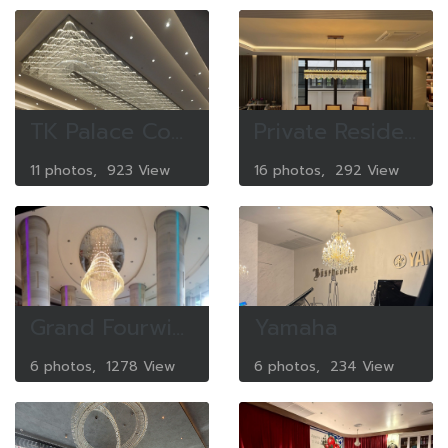
TK Palace Convetion center
Private Residence
11 photos, 923 View
16 photos, 292 View
Grand Fourwings Srinakarin
Yamaha
6 photos, 1278 View
6 photos, 234 View