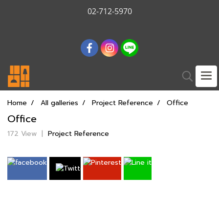
02-712-5970
Home
All galleries
Project Reference
Office
Office
172 View
|
Project Reference