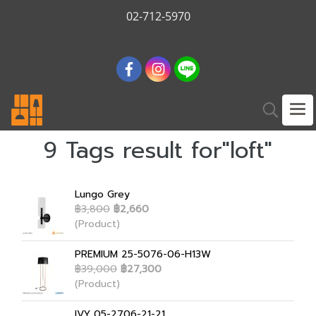
02-712-5970
9 Tags result for"loft"
Lungo Grey
฿3,800
฿2,660
(Product)
PREMIUM 25-5076-06-H13W
฿39,000
฿27,300
(Product)
IVY 05-2706-21-21