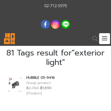
02-712-5970
81 Tags result for"exterior
light"
HUBBLE 05-9416
Group product
฿2,700
฿1,890
(Product)